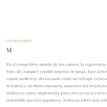
UNCATEGORIZED
M
En el competitivo mundo de los casinos, la experiencia 
éxito de cualquier establecimiento de juego. Este artícu
casino mellstroy, destacando cómo un enfoque centrad
la lealtad y, en última instancia, aumentar los benefic
mellstroy casino implementa para ofrecer un servicio 
inolvidable para los jugadores. Si deseas saber más s