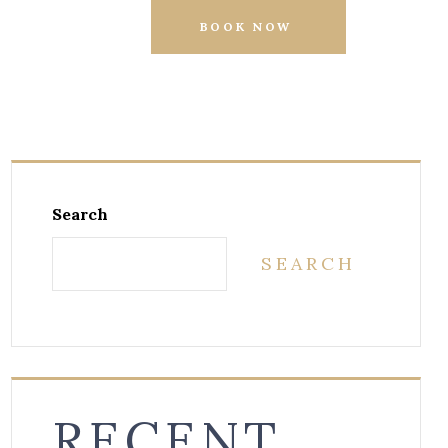
BOOK NOW
Search
SEARCH
RECENT