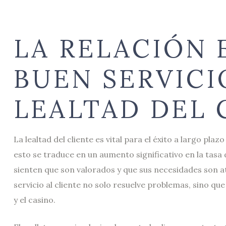
LA RELACIÓN 
BUEN SERVICI
LEALTAD DEL 
La lealtad del cliente es vital para el éxito a largo plaz
esto se traduce en un aumento significativo en la tasa
sienten que son valorados y que sus necesidades son a
servicio al cliente no solo resuelve problemas, sino q
y el casino.