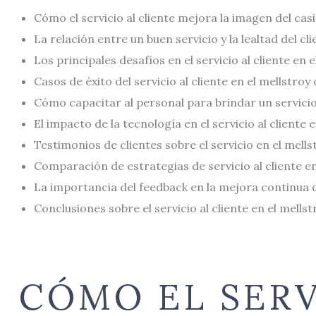
Cómo el servicio al cliente mejora la imagen del cas
La relación entre un buen servicio y la lealtad del cli
Los principales desafíos en el servicio al cliente en 
Casos de éxito del servicio al cliente en el mellstroy
Cómo capacitar al personal para brindar un servici
El impacto de la tecnología en el servicio al cliente 
Testimonios de clientes sobre el servicio en el mells
Comparación de estrategias de servicio al cliente e
La importancia del feedback en la mejora continua d
Conclusiones sobre el servicio al cliente en el mells
CÓMO EL SERV