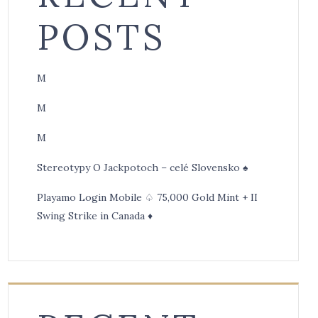
POSTS
M
M
M
Stereotypy O Jackpotoch – celé Slovensko ♠️
Playamo Login Mobile ♤ 75,000 Gold Mint + II
Swing Strike in Canada ♦️