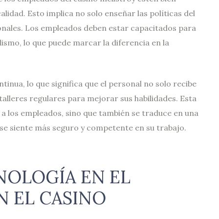
alidad. Esto implica no solo enseñar las políticas del
sonales. Los empleados deben estar capacitados para
lismo, lo que puede marcar la diferencia en la
inua, lo que significa que el personal no solo recibe
 talleres regulares para mejorar sus habilidades. Esta
ia a los empleados, sino que también se traduce en una
l se siente más seguro y competente en su trabajo.
NOLOGÍA EN EL
N EL CASINO