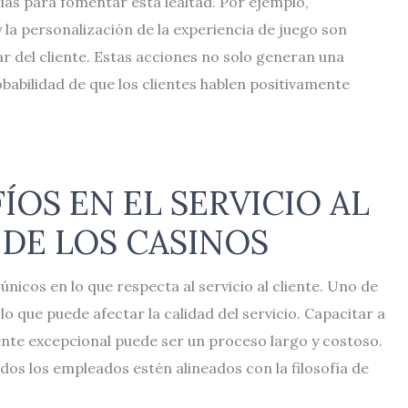
ias para fomentar esta lealtad. Por ejemplo,
a personalización de la experiencia de juego son
 del cliente. Estas acciones no solo generan una
abilidad de que los clientes hablen positivamente
ÍOS EN EL SERVICIO AL
 DE LOS CASINOS
únicos en lo que respecta al servicio al cliente. Uno de
lo que puede afectar la calidad del servicio. Capacitar a
ente excepcional puede ser un proceso largo y costoso.
os los empleados estén alineados con la filosofía de